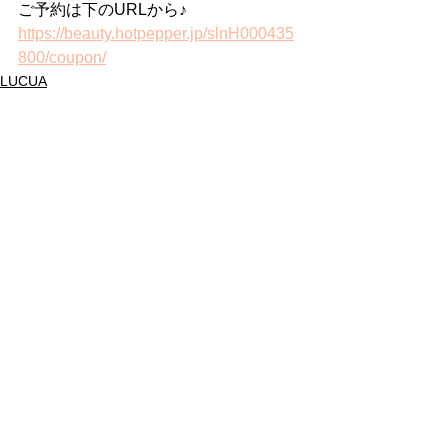
ご予約は下のURLから♪
https://beauty.hotpepper.jp/slnH000435
800/coupon/
LUCUA
すべて表示
最新記事