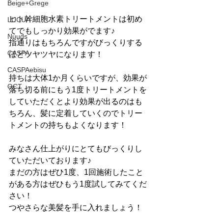
Beige+Grege
ヒト幹細胞水素トリートメントは初め
LUCUA
てでもしっかり効果がでます♪
Nuuds
指通りはもちろんですがびっくりする
CASPA
ほどツヤツヤになります！
CASPAebisu
持ちは大体1か月くらいですが、効果が
OCT
落ち切る前にもう1度トリートメントを
していただくとより効果が出るのはも
ちろん、髪に定着していくのでトリー
トメントの持ちもよくなります！
みなさん仕上がりにとてもびっくりし
ていただいております♪
まだの方はぜひ1度、1回施術したこと
がある方はぜひもう1度試してみてくだ
さい！
つやさらな美髪を手に入れましょう！