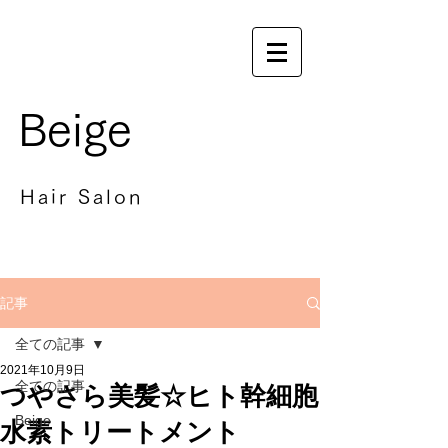
Beige
Hair Salon
記事
全ての記事
2021年10月9日
全ての記事
つやさら美髪☆ヒト幹細胞
Beige
水素トリートメント