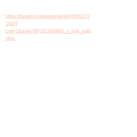
https://beauty.hotpepper.jp/slnH000272
162/?
cstt=1&wak=BPSC200405_s_link_salo
ntop
ツヤ髪
トリートメント
艶髪
水素トリートメント
ヒト幹細胞トリートメント
美髪
髪質改善
恵比寿ヘアサロン
恵比寿美容室
ヒト幹細胞
つや髪
艶カラー
ケアカラー
透明感カラー
ロング
透け感カラー
髪質改善トリートメント
縮毛矯正
暗髪
似合わせカット
人幹細胞
ストレートパーマ
ヘッドスパ
くせ毛
ヒト幹細胞培養液
ベージュ
グレージュ
癖毛
ボブ
ミディアム
Beige+Grege