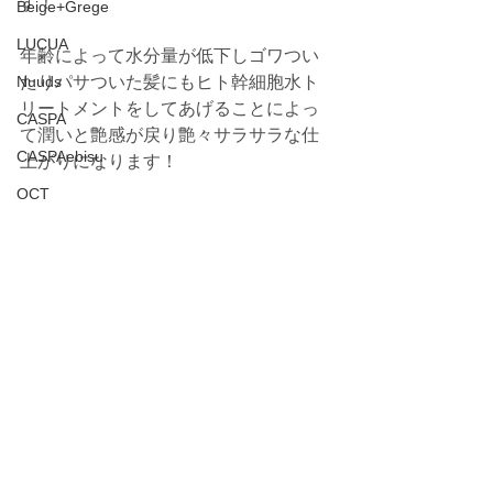
す！
Beige+Grege
LUCUA
年齢によって水分量が低下しゴワつい
Nuuds
たりパサついた髪にもヒト幹細胞水ト
リートメントをしてあげることによっ
CASPA
て潤いと艶感が戻り艶々サラサラな仕
CASPAebisu
上がりになります！
OCT