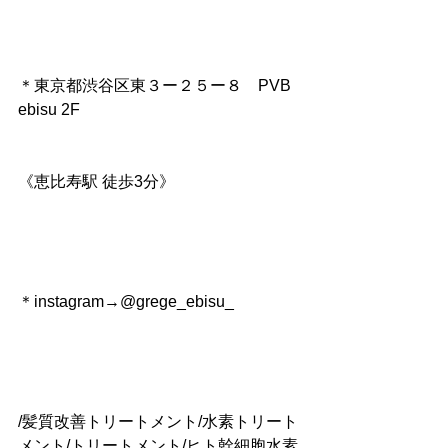
＊東京都渋谷区東３ー２５ー８　PVB 
ebisu 2F
《恵比寿駅 徒歩3分》
＊instagram→@grege_ebisu_
/髪質改善トリートメント/水素トリート
メント/トリートメント/ヒト幹細胞水素