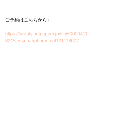
ご予約はこちらから↓
https://beauty.hotpepper.jp/slnH0000411
82/?vos=cpahpbprosmaf131118002
Nuuds
すべて表示
最新記事