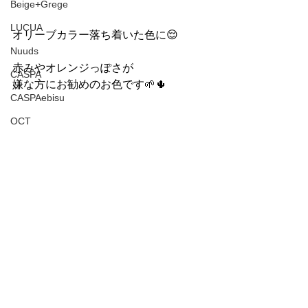
Beige+Grege
LUCUA
オリーブカラー落ち着いた色に😌
Nuuds
赤みやオレンジっぽさが
CASPA
嫌な方にお勧めのお色です🌱🌵
CASPAebisu
OCT