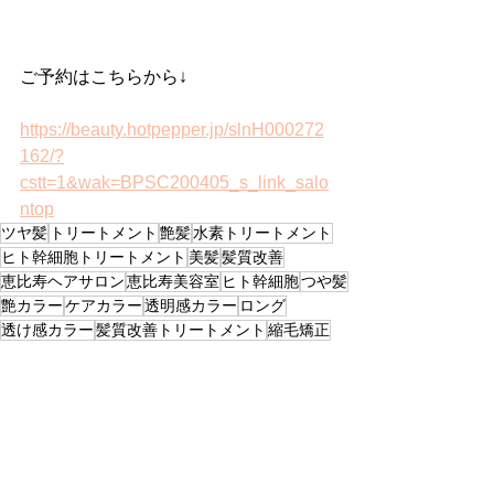
ご予約はこちらから↓
https://beauty.hotpepper.jp/slnH000272
162/?
cstt=1&wak=BPSC200405_s_link_salo
ntop
ツヤ髪
トリートメント
艶髪
水素トリートメント
ヒト幹細胞トリートメント
美髪
髪質改善
恵比寿ヘアサロン
恵比寿美容室
ヒト幹細胞
つや髪
艶カラー
ケアカラー
透明感カラー
ロング
透け感カラー
髪質改善トリートメント
縮毛矯正
暗髪
似合わせカット
人幹細胞
ストレートパーマ
くせ毛
ヒト幹細胞培養液
グレージュ
癖毛
ボブ
ミディアム
韓国風ヘア
ミルクティー
Beige+Grege