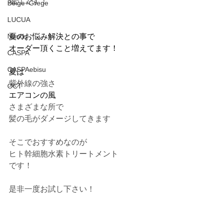
堀江です！
Beige+Grege
LUCUA
Nuuds
夏のお悩み解決との事で
オーダー頂くこと増えてます！
CASPA
CASPAebisu
夏は
紫外線の強さ
OCT
エアコンの風
さまざまな所で
髪の毛がダメージしてきます
そこでおすすめなのが
ヒト幹細胞水素トリートメント
です！
是非一度お試し下さい！