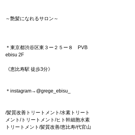
～艶髪になれるサロン～
＊東京都渋谷区東３ー２５ー８　PVB 
ebisu 2F
《恵比寿駅 徒歩3分》
＊instagram→@grege_ebisu_
/髪質改善トリートメント/水素トリート
メント/トリートメント/ヒト幹細胞水素
トリートメント/髪質改善/恵比寿/代官山