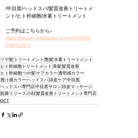
/中目黒/ヘッドスパ/髪質改善トリートメ
ント/ヒト幹細胞/水素トリートメント
ご予約はこちらから↓
https://beauty.hotpepper.jp/slnH000545
546/?cstt=1
ツヤ髪
トリートメント
艶髪
水素トリートメント
ヒト幹細胞トリートメント
美髪
髪質改善
ヒト幹細胞
つや髪
ケアカラー
透明感カラー
透け感カラー
ヘッドスパ
頭皮ケア
中目黒
ヘッドスパ専門店
中目黒サロン
頭皮マッサージ
筋膜リリース
小顔
髪質改善トリートメント専門店
OCT