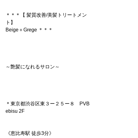
＊＊＊【 髪質改善/美髪トリートメン
ト】
Beige＋Grege ＊＊＊
～艶髪になれるサロン～
＊東京都渋谷区東３ー２５ー８　PVB 
ebisu 2F
《恵比寿駅 徒歩3分》