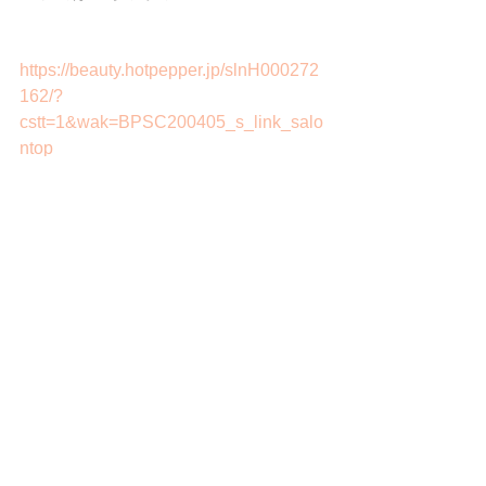
https://beauty.hotpepper.jp/slnH000272
162/?
cstt=1&wak=BPSC200405_s_link_salo
ntop
ツヤ髪
トリートメント
艶髪
水素トリートメント
ヒト幹細胞トリートメント
美髪
髪質改善
恵比寿ヘアサロン
恵比寿美容室
ヒト幹細胞
つや髪
艶カラー
ケアカラー
透明感カラー
ロング
透け感カラー
髪質改善トリートメント
縮毛矯正
暗髪
似合わせカット
人幹細胞
ストレートパーマ
ヘッドスパ
くせ毛
ヒト幹細胞培養液
ベージュ
グレージュ
ボブ
ミディアム
頭皮ケア
Beige+Grege