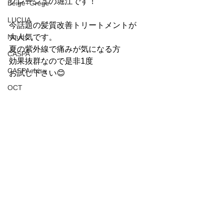
グレージュの堀江です！
Beige+Grege
LUCUA
今話題の髪質改善トリートメントが
Nuuds
大人気です。
夏の紫外線で痛みが気になる方
CASPA
効果抜群なので是非1度
CASPAebisu
お試し下さい😊
OCT