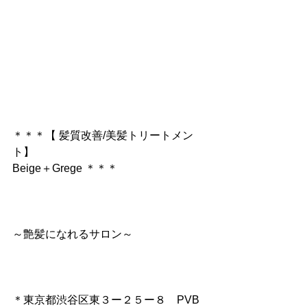
＊＊＊【 髪質改善/美髪トリートメン
ト】
Beige＋Grege ＊＊＊
～艶髪になれるサロン～
＊東京都渋谷区東３ー２５ー８　PVB 