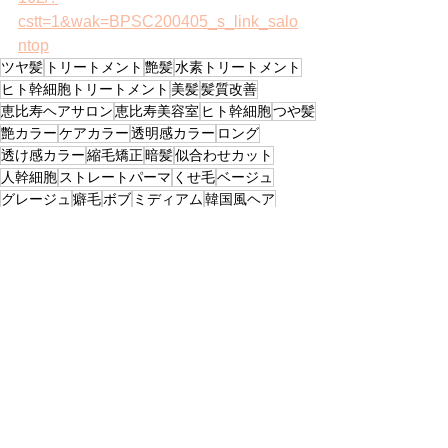
cstt=1&wak=BPSC200405_s_link_salo
ntop
ツヤ髪
トリートメント
艶髪
水素トリートメント
ヒト幹細胞トリートメント
美髪
髪質改善
恵比寿ヘアサロン
恵比寿美容室
ヒト幹細胞
つや髪
艶カラー
ケアカラー
透明感カラー
ロング
透け感カラー
縮毛矯正
暗髪
似合わせカット
人幹細胞
ストレートパーマ
くせ毛
ベージュ
グレージュ
癖毛
ボブ
ミディアム
韓国風ヘア
ショートボブ
くびれ巻き
Beige+Grege
すべて表示
最新記事