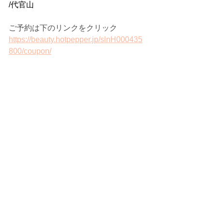
/代官山
ご予約は下のリンクをクリック
https://beauty.hotpepper.jp/slnH000435
800/coupon/
LUCUA
すべて表示
最新記事