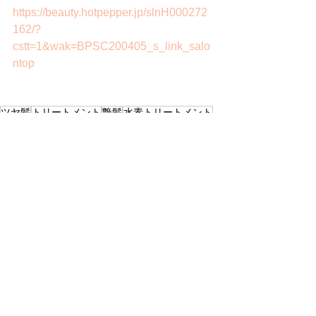
https://beauty.hotpepper.jp/slnH000272
162/?
cstt=1&wak=BPSC200405_s_link_salo
ntop
ツヤ髪
トリートメント
艶髪
水素トリートメント
ヒト幹細胞トリートメント
美髪
髪質改善
恵比寿ヘアサロン
恵比寿美容室
ヒト幹細胞
つや髪
艶カラー
ケアカラー
透明感カラー
ロング
透け感カラー
髪質改善トリートメント
縮毛矯正
暗髪
似合わせカット
人幹細胞
くせ毛
ヒト幹細胞培養液
ベージュ
グレージュ
癖毛
ツヤトーン
ミルクティー
ハイトーン
ミルクティーカラー
Beige+Grege