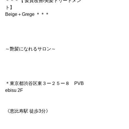
＊＊＊【 髪質改善/美髪トリートメン
ト】
Beige＋Grege ＊＊＊
～艶髪になれるサロン～
＊東京都渋谷区東３ー２５ー８　PVB 
ebisu 2F
《恵比寿駅 徒歩3分》