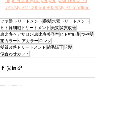
https://beauty.hotpepper.jp/slnH000474
745/stylist/T000660803/#stylistHeadline
ツヤ髪
トリートメント
艶髪
水素トリートメント
ヒト幹細胞トリートメント
美髪
髪質改善
恵比寿ヘアサロン
恵比寿美容室
ヒト幹細胞
つや髪
艶カラー
ケアカラー
ロング
髪質改善トリートメント
縮毛矯正
暗髪
似合わせカット
すべて表示
最新記事