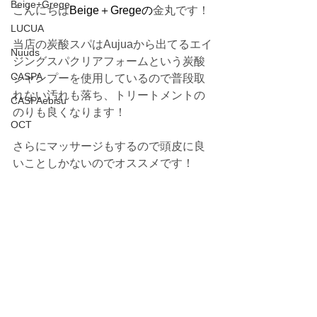
Beige+Grege
こんにちは
Beige＋Gregeの
金丸です！
LUCUA
当店の炭酸スパはAujuaから出てるエイ
Nuuds
ジングスパクリアフォームという炭酸
CASPA
シャンプーを使用しているので普段取
れない汚れも落ち、トリートメントの
CASPAebisu
のりも良くなります！
OCT
さらにマッサージもするので頭皮に良
いことしかないのでオススメです！