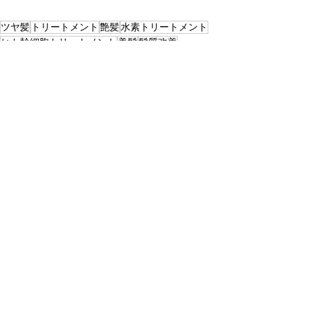
ツヤ髪
トリートメント
艶髪
水素トリートメント
ヒト幹細胞トリートメント
美髪
髪質改善
恵比寿ヘアサロン
恵比寿美容室
ヒト幹細胞
つや髪
艶カラー
ケアカラー
透明感カラー
ロング
透け感カラー
髪質改善トリートメント
縮毛矯正
暗髪
似合わせカット
人幹細胞
ストレートパーマ
ヘッドスパ
くせ毛
ヒト幹細胞培養液
ベージュ
グレージュ
癖毛
ボブ
ミディアム
Beige+Grege
すべて表示
最新記事