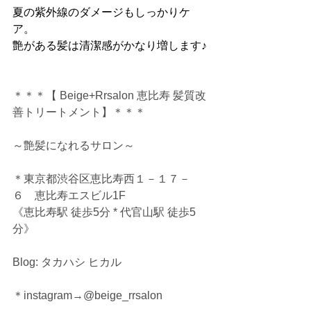
夏の紫外線のダメージもしっかりケ
ア。
艶がある髪は清潔感がかなり増します♪
＊＊＊【 Beige+Rrsalon 恵比寿 髪質改
善トリートメント】＊＊＊
～艶髪になれるサロン～
＊東京都渋谷区恵比寿西１－１７－
６　恵比寿エスビル1F
《恵比寿駅 徒歩5分 * 代官山駅 徒歩5
分》
Blog: タカハシ ヒカル
＊instagram→@beige_rrsalon