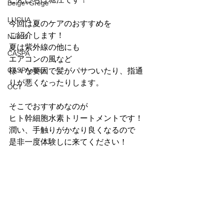
Beige+Grege
LUCUA
今回は夏のケアのおすすめを
ご紹介します！
Nuuds
夏は紫外線の他にも
CASPA
エアコンの風など
CASPAebisu
様々な要因で髪がパサついたり、指通
りが悪くなったりします。
OCT
そこでおすすめなのが
ヒト幹細胞水素トリートメントです！
潤い、手触りがかなり良くなるので
是非一度体験しに来てください！