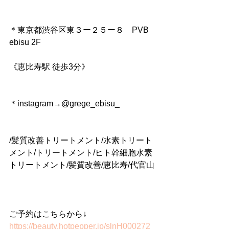
＊東京都渋谷区東３ー２５ー８　PVB 
ebisu 2F
《恵比寿駅 徒歩3分》
＊instagram→@grege_ebisu_
/髪質改善トリートメント/水素トリート
メント/トリートメント/ヒト幹細胞水素
トリートメント/髪質改善/恵比寿/代官山
ご予約はこちらから↓
https://beauty.hotpepper.jp/slnH000272