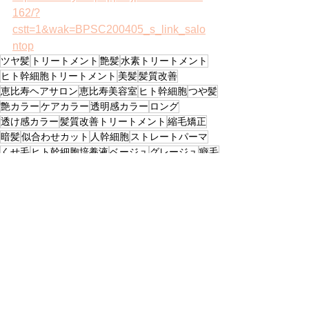
162/?
cstt=1&wak=BPSC200405_s_link_salo
ntop
ツヤ髪
トリートメント
艶髪
水素トリートメント
ヒト幹細胞トリートメント
美髪
髪質改善
恵比寿ヘアサロン
恵比寿美容室
ヒト幹細胞
つや髪
艶カラー
ケアカラー
透明感カラー
ロング
透け感カラー
髪質改善トリートメント
縮毛矯正
暗髪
似合わせカット
人幹細胞
ストレートパーマ
くせ毛
ヒト幹細胞培養液
ベージュ
グレージュ
癖毛
ボブ
ミディアム
韓国風ヘア
Beige+Grege
すべて表示
最新記事