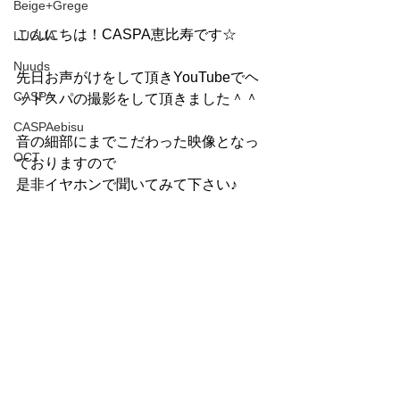
Beige+Grege
こんにちは！CASPA恵比寿です☆
LUCUA
Nuuds
先日お声がけをして頂きYouTubeでヘ
CASPA
ッドスパの撮影をして頂きました＾＾
CASPAebisu
音の細部にまでこだわった映像となっ
OCT
ておりますので
是非イヤホンで聞いてみて下さい♪